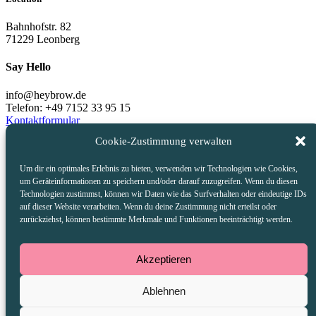
Bahnhofstr. 82
71229 Leonberg
Say Hello
info@heybrow.de
Telefon: +49 7152 33 95 15
Kontaktformular
Cookie-Zustimmung verwalten
Öffnungszeiten
Um dir ein optimales Erlebnis zu bieten, verwenden wir Technologien wie Cookies,
Montag bis Freitag: 17:00 – 23:00 Uhr | Küche bis 22:00 Uhr
um Geräteinformationen zu speichern und/oder darauf zuzugreifen. Wenn du diesen
Samstag: 16:00 – 23:00 Uhr | Küche bis 21:30 Uhr
Technologien zustimmst, können wir Daten wie das Surfverhalten oder eindeutige IDs
Sonntag: 16:00 – 22:00 Uhr | Küche bis 21:00 Uhr
auf dieser Website verarbeiten. Wenn du deine Zustimmung nicht erteilst oder
zurückziehst, können bestimmte Merkmale und Funktionen beeinträchtigt werden.
Formalien
Brow. GmbH & Co. KG
Akzeptieren
Hummelbergstr. 7
70195 Stuttgart
Ablehnen
Cookie-Richtlinie (EU)