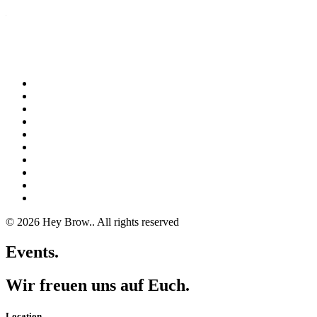
KONZEPT
BIER
SPEISEN
RESERVIERUNG
GUTSCHEINE
EVENTLOCATION
VERANSTALTUNGEN
SHOP
BROS
SAY HELLO
© 2026 Hey Brow..
All rights reserved
Events.
Wir freuen uns auf Euch.
Location